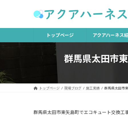
コ
ナ
ン
ビ
テ
ゲ
ン
ー
ツ
シ
トップページ
アクアハーネス
へ
ョ
ス
ン
キ
に
群馬県太田市東
ッ
移
プ
動
トップページ
現場ブログ
施工実績
群馬県太田市
群馬県太田市東矢島町でエコキュート交換工