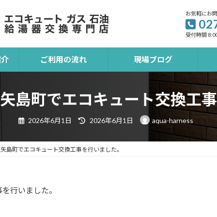
お気軽にお
02
受付時間 8:00
紹介
ご利用の流れ
現場ブログ
矢島町でエコキュート交換工事
最
2026年6月1日
2026年6月1日
aqua-harness
終
更
新
日
東矢島町でエコキュート交換工事を行いました。
時
:
事を行いました。