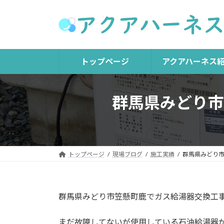
コ
ナ
ン
ビ
テ
ゲ
ン
ー
ツ
シ
トップページ
アクアハーネス
へ
ョ
ス
ン
キ
に
群馬県みどり市
ッ
移
プ
動
トップページ
現場ブログ
施工実績
群馬県みどり
群馬県みどり市笠懸町鹿でガス給湯器交換工
まだ故障してないが使用している石油給湯器