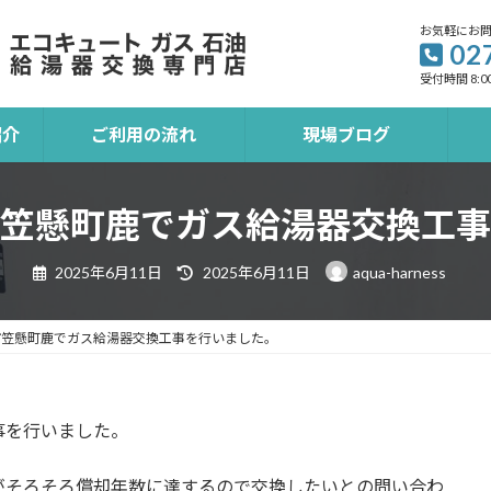
お気軽にお
02
受付時間 8:00
紹介
ご利用の流れ
現場ブログ
笠懸町鹿でガス給湯器交換工事
最
2025年6月11日
2025年6月11日
aqua-harness
終
更
新
日
市笠懸町鹿でガス給湯器交換工事を行いました。
時
:
事を行いました。
がそろそろ償却年数に達するので交換したいとの問い合わ